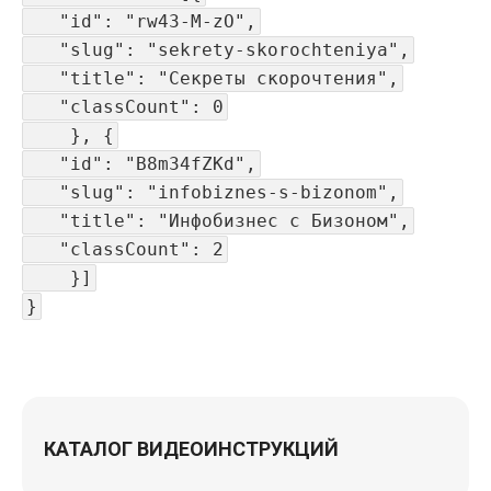
"id": "rw43-M-zO",
"slug": "sekrety-skorochteniya",
"title": "Секреты скорочтения",
"classCount": 0
}, {
"id": "B8m34fZKd",
"slug": "infobiznes-s-bizonom",
"title": "Инфобизнес с Бизоном",
"classCount": 2
}]
}
КАТАЛОГ ВИДЕОИНСТРУКЦИЙ