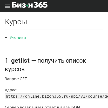
Перейти к содержанию
Курсы
Ученики
1.
getlist
— получить список
курсов
Запрос: GET
Адрес:
https://online.bizon365.ru/api/v1/course/g
Сервер возвращает ответ в виде JSON