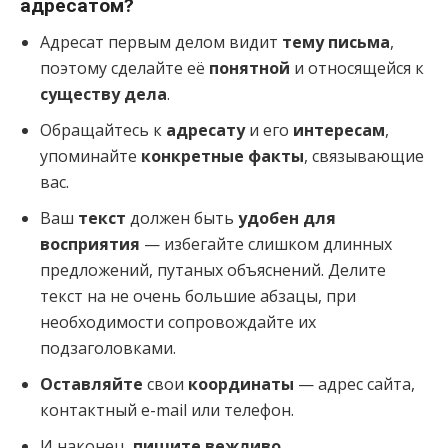
адресатом?
Адресат первым делом видит
тему письма
,
поэтому сделайте её
понятной
и относящейся к
существу дела
.
Обращайтесь к
адресату
и его
интересам
,
упоминайте
конкретные факты
, связывающие
вас.
Ваш
текст
должен быть
удобен для
восприятия
— избегайте слишком длинных
предложений, путаных объяснений. Делите
текст на не очень большие абзацы, при
необходимости сопровождайте их
подзаголовками.
Оставляйте
свои
координаты
— адрес сайта,
контактный e-mail или телефон.
И наконец,
пишите вежливо
.