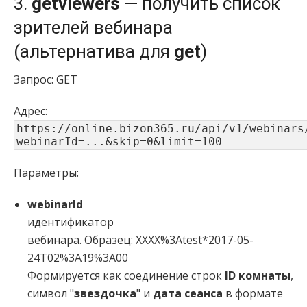
3.
getviewers
— получить список
зрителей вебинара
(альтернатива для
get
)
Запрос: GET
Адрес:
https://online.bizon365.ru/api/v1/webinars
webinarId=...&skip=0&limit=100
Параметры:
webinarId
идентификатор
вебинара. Образец: XXXX%3Atest*2017-05-
24T02%3A19%3A00
Формируется как соединение строк
ID комнаты
,
символ "
звездочка
" и
дата сеанса
в формате