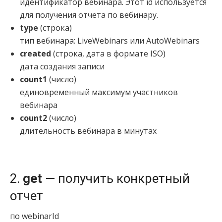
идентификатор вебинара. Этот id используется
для получения отчета по вебинару.
type
(строка)
тип вебинара: LiveWebinars или AutoWebinars
created
(строка, дата в формате ISO)
дата создания записи
count1
(число)
единовременный максимум
участников
вебинара
count2
(число)
длительность вебинара в минутах
2.
get
— получить конкретный
отчет
по webinarId