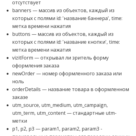
отсутствует
banners — массив из объектов, каждый из
которых с полями id: 'название баннера', time:
метка времени нажатия
buttons — массив из объектов, каждый из
которых с полями id: 'название кнопки', time:
метка времени нажатия
vizitForm — открывал ли зритель форму
оформления заказа
newOrder — номер оформленного заказа или
ноль
orderDetails — название товара в оформленном
заказе
utm_source, utm_medium, utm_campaign,
utm_term, utm_content — стандартные utm-
метки
p1, p2, p3 — param1, param2, param3 -