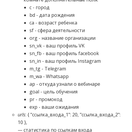
с - город
bd - дата рождения
ca - возраст ребенка
sf - сфера деятельности
org - название организации
sn_vk - ваш профиль VK
sn_fb - ваш профиль facebook
sn_in - ваш профиль Instagram
m_tg - Telegram
m_wa - Whatsapp
ap - откуда узнали о вебинаре
goal - цель обучения
pr - промокод
exp - ваши ожидания
urls
: { "ссылка_входа_1": 20, "ссылка_входа_2":
10 },
— статистика по ссылкам входа