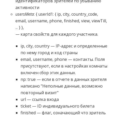
идентификаторов зрителей по убыванию
активности
usersMeta
: { userId1: { ip, city, country_code,
email, username, phone, finished, view, viewTill,
... } },
— карта свойств для каждого участника.
ip, city, country — IP-адрес и определенные
по нему город и код страны
email, username, phone — контакты. Поля
присутствуют, если в настройках комнаты
включен сбор этих данных.
np: true — если в отчете в данных зрителя
написано "Неполные данные, возможно
повторный визит"
url — ссылка входа
ticket — ID индивидуального билета
finished — флаг, означающий что зритель