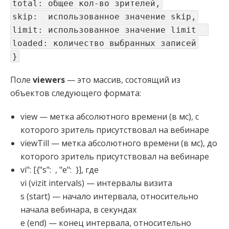
total: общее кол-во зрителей,
skip: использованное значение skip,
limit: использованное значение limit
loaded: количество выбранных записей
}
Поле
viewers
— это массив, состоящий из
объектов следующего формата:
view — метка абсолютного времени (в мс), с
которого зритель присутствовал на вебинаре
viewTill — метка абсолютного времени (в мс), до
которого зритель присутствовал на вебинаре
vi": [{"s": , "e": }], где
vi (vizit intervals) — интервалы визита
s (start) — начало интервала, относительно
начала вебинара, в секундах
e (end) — конец интервала, относительно