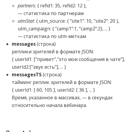
partners
: { refid1: 35, refid2: 12 },
— статистика по партнерам
utmStat
: { utm_source: { "site1": 10, "site2": 20 },
utm_campaign: { "camp1":1, "camp2":2}, ... }
— статистика по utm-меткам
messages
(строка)
реплики зрителей в формате JSON:
{ userId1: ["привет","это мои сообщения в чате"],
userId2:["звук есть"], ... }
messagesTS
(строка)
тайминг реплик зрителей в формате JSON:
{ userId1: [ 60, 105 ], userId2: [ 36 ], ... }
Время, указанное в массивах, — в секундах
относительно начала вебинара.