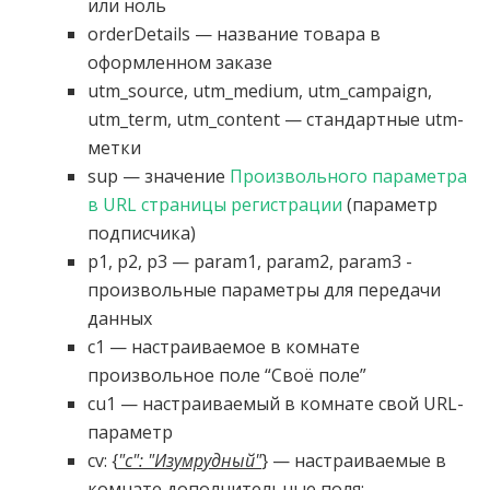
или ноль
orderDetails — название товара в
оформленном заказе
utm_source, utm_medium, utm_campaign,
utm_term, utm_content — стандартные utm-
метки
sup — значение
Произвольного параметра
в URL страницы регистрации
(параметр
подписчика)
p1, p2, p3 — param1, param2, param3 -
произвольные параметры для передачи
данных
c1 — настраиваемое в комнате
произвольное поле “Своё поле”
cu1 — настраиваемый в комнате свой URL-
параметр
cv: {
"c": "Изумрудный"
} — настраиваемые в
комнате дополнительные поля: