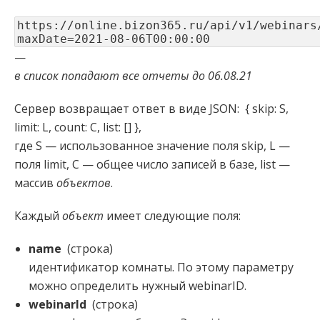
https://online.bizon365.ru/api/v1/webinars
maxDate=2021-08-06T00:00:00
—
в список попадают все отчеты до 06.08.21
Сервер возвращает ответ в виде JSON: { skip: S,
limit: L, count: C, list: [] },
где S — использованное значение поля skip, L —
поля limit, C — общее число записей в базе, list —
массив
объектов
.
Каждый
объект
имеет следующие поля:
name
(строка)
идентификатор комнаты. По этому параметру
можно определить нужный webinarID.
webinarId
(строка)