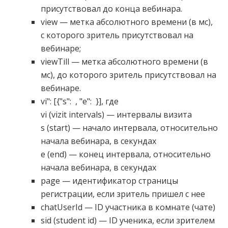
присутствовал до конца вебинара.
view — метка абсолютного времени (в мс),
с которого зритель присутствовал на
вебинаре;
viewTill — метка абсолютного времени (в
мс), до которого зритель присутствовал на
вебинаре.
vi": [{"s": , "e": }], где
vi (vizit intervals) — интервалы визита
s (start) — начало интервала, относительно
начала вебинара, в секундах
e (end) — конец интервала, относительно
начала вебинара, в секундах
page — идентификатор страницы
регистрации, если зритель пришел с нее
chatUserId — ID участника в комнате (чате)
sid (student id) — ID ученика, если зрителем