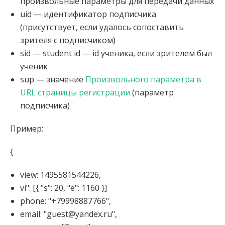
произвольные параметры для передачи данных
uid — идентификатор подписчика
(присутствует, если удалось сопоставить
зрителя с подписчиком)
sid — student id — id ученика, если зрителем был
ученик
sup — значение
Произвольного параметра в
URL страницы регистрации
(параметр
подписчика)
Пример:
{
view
:
1495581544226
,
vi": [{ "s": 20, "e": 1160 }]
phone
:
"+79998887766"
,
email
:
"guest@yandex.ru"
,