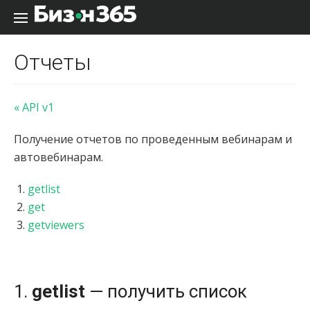
Перейти к содержанию
Отчеты
« API v1
Получение отчетов по проведенным вебинарам и
автовебинарам.
getlist
get
getviewers
1.
getlist
— получить список