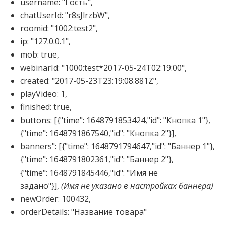
username
:
"Гость"
,
chatUserId
:
"r8sJlrzbW"
,
roomid
:
"1002:test2"
,
ip
:
"127.0.0.1"
,
mob
:
true
,
webinarId
:
"1000:test*2017-05-24T02:19:00"
,
created
:
"2017-05-23T23:19:08.881Z"
,
playVideo
:
1
,
finished
:
true
,
buttons: [{"time": 1648791853424,"id": "Кнопка 1"},
{"time": 1648791867540,"id": "Кнопка 2"}],
banners": [{"time": 1648791794647,"id": "Баннер 1"},
{"time": 1648791802361,"id": "Баннер 2"},
{"time": 1648791845446,"id": "Имя не
задано"}],
(Имя не указано в настройках баннера)
newOrder
:
100432
,
orderDetails
:
"Название товара"