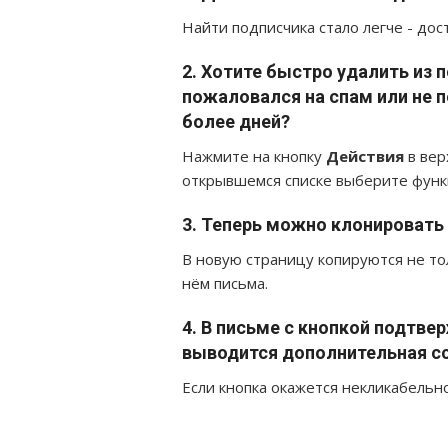
Найти подписчика стало легче - дост
2.
Хотите быстро удалить из п
пожаловался на спам или не п
более дней?
Нажмите на кнопку
Действия
в вер
открывшемся списке выберите фун
3.
Теперь можно клонировать 
В новую страницу копируются не то
нём письма.
4.
В письме с кнопкой подтве
выводится дополнительная с
Если кнопка окажется некликабельн