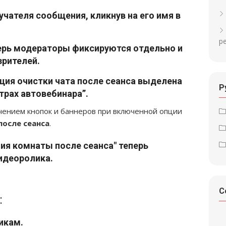
чателя сообщения, кликнув на его имя в
р
перь модераторы фиксируются отдельно и
зрителей
.
ция очистки чата после сеанса выделена
Р
трах автовебинара”
.
чением кнопок и баннеров при включенной опции
после сеанса
.
ия комнаты после сеанса" теперь
видеоролика
.
С
:
чикам
.