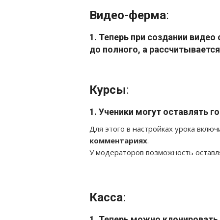
Видео-ферма
:
1.
Теперь при создании видео 
до полного, а рассчитываетс
Курсы
:
1.
Ученики могут оставлять г
Для этого в настройках урока вклю
комментариях
.
У модераторов возможность оставл
Касса
:
1.
Теперь можно клонировать н