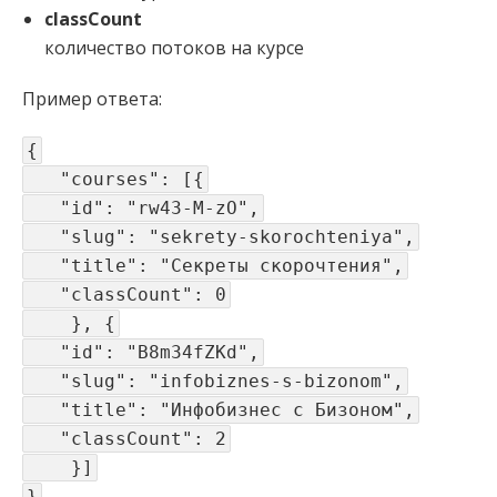
classCount
количество потоков на курсе
Пример ответа:
{
"courses": [{
"id": "rw43-M-zO",
"slug": "sekrety-skorochteniya",
"title": "Секреты скорочтения",
"classCount": 0
}, {
"id": "B8m34fZKd",
"slug": "infobiznes-s-bizonom",
"title": "Инфобизнес с Бизоном",
"classCount": 2
}]
}