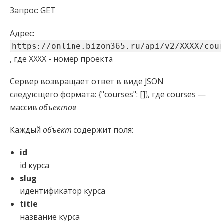
Запрос: GET
Адрес:
https://online.bizon365.ru/api/v2/XXXX/cou
, где XXXX - номер проекта
Сервер возвращает ответ в виде JSON
следующего формата: {"courses": []}, где courses —
массив
объектов
Каждый
объект
содержит поля:
id
id курса
slug
идентификатор курса
title
название курса