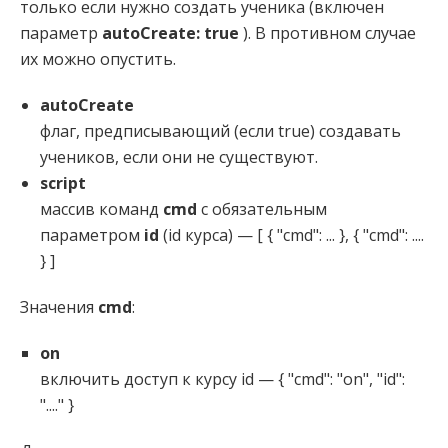
только если нужно создать ученика (включен
параметр
autoCreate: true
). В противном случае
их можно опустить.
autoCreate
флаг, предписывающий (если true) создавать
учеников, если они не существуют.
script
массив команд
cmd
с обязательным
параметром
id
(id курса) — [ { "cmd": ... }, { "cmd": ....
} ]
Значения
cmd
:
on
включить доступ к курсу id — { "cmd": "on", "id":
"...." }