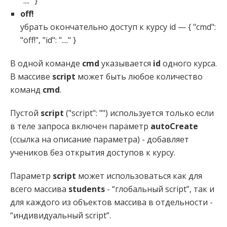
"...." }
off!
убрать окончательно доступ к курсу id — { "cmd":
"off!", "id": "...." }
В одной команде
cmd
указывается
id
одного курса.
В массиве
script
может быть любое количество
команд
cmd
.
Пустой
script
("script": "") используется только если
в теле запроса включен параметр
autoCreate
(ссылка на описание параметра) - добавляет
учеников без открытия доступов к курсу.
Параметр
script
может использоваться как для
всего массива
students
- “глобальный script”, так и
для каждого из объектов массива в отдельности -
“индивидуальный script”.