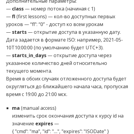
Дополнительные параметры:
—
class
— номер потока (начиная с 1)
—
fl
(first lessons) — кол-во доступных первых
уроков — “fl”: “0” - доступ ко всем урокам
—
starts
— открытие доступа в указанную дату.
Дата задается в формате ISO: например, 2021-05-
10T10:00:00 (по умолчанию будет UTC+3).
—
starts_in_days
— открытие доступа через
указанное количество дней относительно
текущего момента.
Время в обоих случаях отложенного доступа будет
округляться до ближайшего начала часа, пропуская
время с 19:00 до 21:00 мск.
ma
(manual access)
изменить срок окончания доступа к курсу id на
значение
expires
—
{ "cmd": "ma", "id": "....", "expires": "ISODate" }