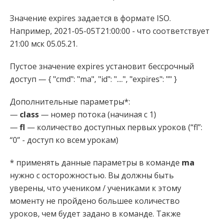
Значение expires задается в формате ISO.
Например, 2021-05-05T21:00:00 - что соответствует
21:00 мск 05.05.21.
Пустое значение expires установит бессрочный
доступ — { "cmd": "ma", "id": "....", "expires": "" }
Дополнительные параметры*:
—
class
— номер потока (начиная с 1)
—
fl
— количество доступных первых уроков (“fl”:
“0” - доступ ко всем урокам)
* применять данные параметры в команде
ma
нужно с осторожностью. Вы должны быть
уверены, что учеником / учениками к этому
моменту не пройдено большее количество
уроков, чем будет задано в команде. Также