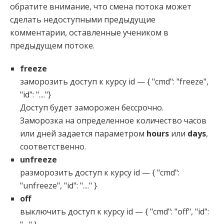
обратите внимание, что смена потока может
сделать недоступными предыдущие
комментарии, оставленные учеником в
предыдущем потоке.
freeze
заморозить доступ к курсу id — { "cmd": "freeze",
"id": "...."}
Доступ будет заморожен бессрочно.
Заморозка на определенное количество часов
или дней задается параметром
hours
или
days
,
соответственно.
unfreeze
разморозить доступ к курсу id — { "cmd":
"unfreeze", "id": "...." }
off
выключить доступ к курсу id — { "cmd": "off", "id":