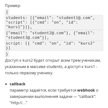
Пример:
{
students: [{"email": "student1@.com",
"script": [{"cmd": "on", "id":
"kurs1"}]},
{"email": "student2@.com"}, {"email":
"student3@.com"}],
script: [{ "cmd": "on", "id": "kurs2"
}]
}
Доступ к kurs2 будет открыт всем трем ученикам,
указанным в массиве students, а доступ к kurs1 -
только первому ученику.
callback
параметр задаётся, если требуется
webhook
о
завершении выполнения задачи — "callback":
"http://…."