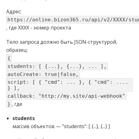
Адрес:
https://online.bizon365.ru/api/v2/XXXX/stu
, где XXXX - номер проекта
Тело запроса должно быть JSON-структурой,
образец:
{
students: [ {...}, {...}, ... ],
autoCreate: true|false,
script: [ { "cmd": ... }, { "cmd": ....
} ],
callback: "http://my.site/api-webhook"
, где
}
students
массив объектов — "students": [ {...}, {...} ]