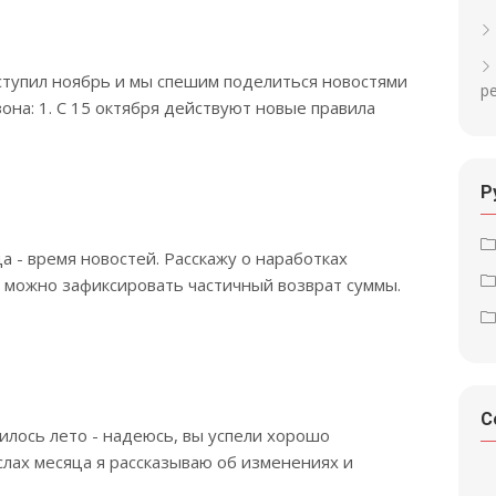
аступил ноябрь и мы спешим поделиться новостями
р
на: 1. С 15 октября действуют новые правила
Р
а - время новостей. Расскажу о наработках
рь можно зафиксировать частичный возврат суммы.
С
чилось лето - надеюсь, вы успели хорошо
слах месяца я рассказываю об изменениях и