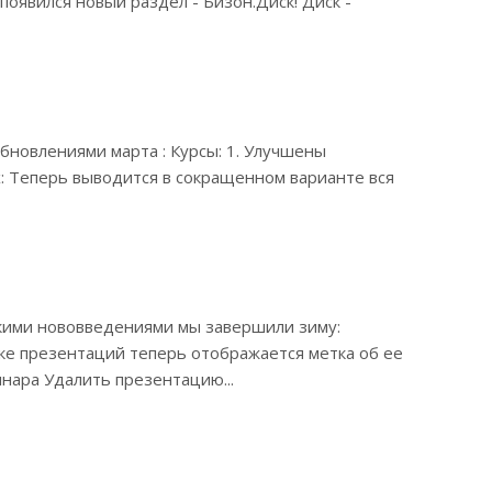
оявился новый раздел - Бизон.Диск! Диск -
бновлениями марта : Курсы: 1. Улучшены
: Теперь выводится в сокращенном варианте вся
акими нововведениями мы завершили зиму:
ске презентаций теперь отображается метка об ее
нара Удалить презентацию...