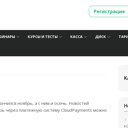
Регистрация
БИНАРЫ
КУРСЫ И ТЕСТЫ
КАССА
ДИСК
ТАР
К
ончился ноябрь, а с ним и осень. Новостей
Н
перь через платежную систему CloudPayments можно
к