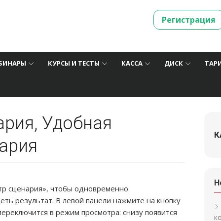
Регистрация
БИНАРЫ
КУРСЫ И ТЕСТЫ
КАССА
ДИСК
ТАР
рия, Удобная
К
ария
Н
тр сценария», чтобы одновременно
еть результат. В левой панели нажмите на кнопку
ереключится в режим просмотра: снизу появится
к