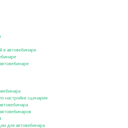
а
й в автовебинаре
ебинаре
автовебинаре
овебинара
о настройке сценария
автовебинара
автовебинаров
4
ции для автовебинара