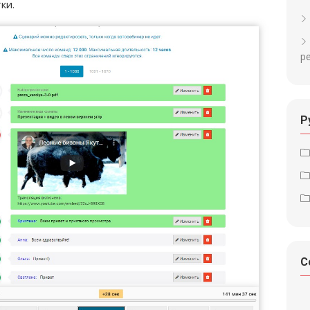
ки.
р
Р
С