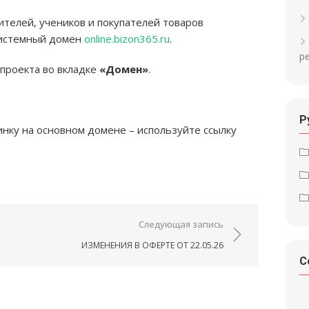
ителей, учеников и покупателей товаров
системный домен
online.bizon365.ru
.
р
проекта во вкладке
«Домен»
.
Р
инку на основном домене – используйте ссылку
ям
Следующая запись
ИЗМЕНЕНИЯ В ОФЕРТЕ ОТ 22.05.26
С