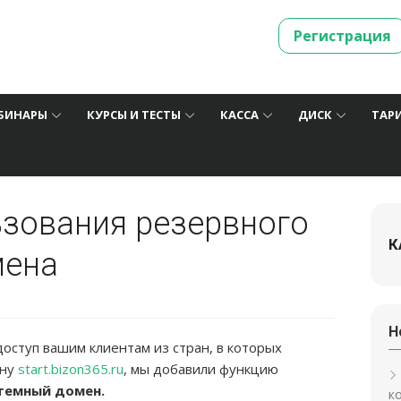
Регистрация
БИНАРЫ
КУРСЫ И ТЕСТЫ
КАССА
ДИСК
ТАР
ьзования резервного
К
мена
Н
оступ вашим клиентам из стран, в которых
ену
start.bizon365.ru
, мы добавили функцию
темный домен.
к